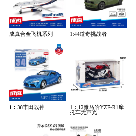
成真合金飞机系列
1:44道奇挑战者
1：38丰田战神
1：12雅马哈YZF-R1摩
托车无声光