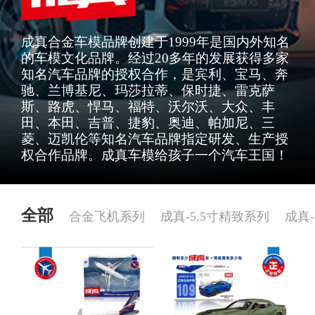
成真合金车模品牌创建于1999年是国内外知名
的车模文化品牌。经过20多年的发展获得多家
知名汽车品牌的授权合作，是宾利、宝马、奔
驰、兰博基尼、玛莎拉蒂、保时捷、雷克萨
斯、路虎、悍马、福特、沃尔沃、大众、丰
田、本田、吉普、捷豹、奥迪、帕加尼、三
菱、迈凯伦等知名汽车品牌指定研发、生产授
权合作品牌。成真车模给孩子一个汽车王国！
全部
合金飞机系列
成真-5.5寸精致系列
成真-