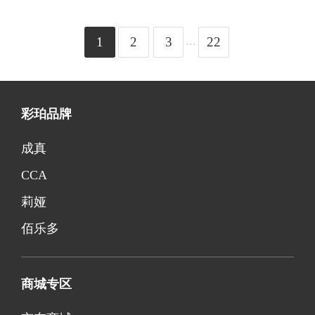
...
1
2
3
22
彩珀品牌
成真
CCA
莉娅
佰乐多
商城专区