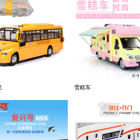
巴
雪糕车