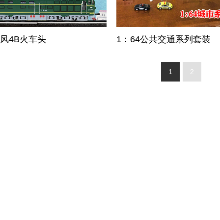
东风4B火车头
1：64公共交通系列套装
1
2
视频专区
车模文化
联系我们
商城专区