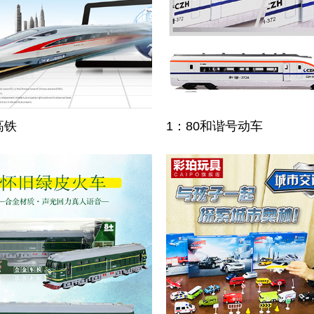
高铁
1：80和谐号动车