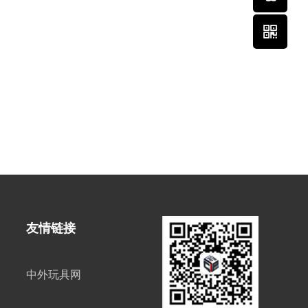
友情链接
中外玩具网