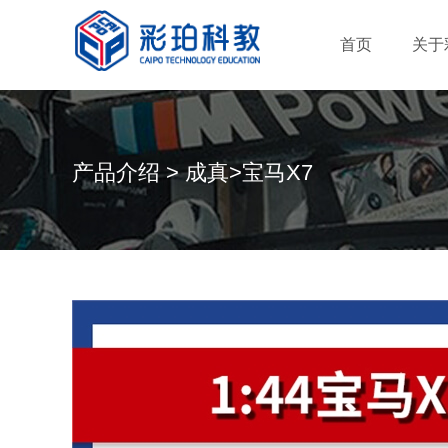
首页
关于
产品介绍 >
成真
>
宝马X7