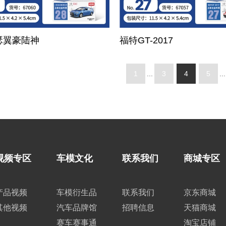
瑟翼豪陆神
福特GT-2017
1
...
3
4
5
...
视频专区
车模文化
联系我们
商城专区
产品视频
车模衍生品
联系我们
京东商城
其他视频
汽车品牌馆
招聘信息
天猫商城
赛车赛事通
淘宝店铺